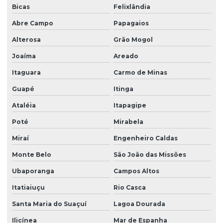
Bicas
Felixlândia
Abre Campo
Papagaios
Alterosa
Grão Mogol
Joaíma
Areado
Itaguara
Carmo de Minas
Guapé
Itinga
Ataléia
Itapagipe
Poté
Mirabela
Miraí
Engenheiro Caldas
Monte Belo
São João das Missões
Ubaporanga
Campos Altos
Itatiaiuçu
Rio Casca
Santa Maria do Suaçuí
Lagoa Dourada
Ilicínea
Mar de Espanha