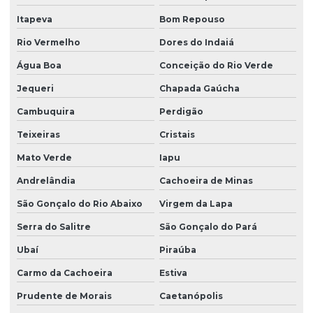
Itapeva
Bom Repouso
Rio Vermelho
Dores do Indaiá
Água Boa
Conceição do Rio Verde
Jequeri
Chapada Gaúcha
Cambuquira
Perdigão
Teixeiras
Cristais
Mato Verde
Iapu
Andrelândia
Cachoeira de Minas
São Gonçalo do Rio Abaixo
Virgem da Lapa
Serra do Salitre
São Gonçalo do Pará
Ubaí
Piraúba
Carmo da Cachoeira
Estiva
Prudente de Morais
Caetanópolis