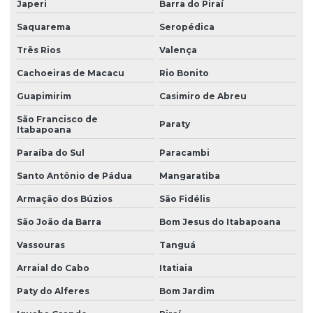
Japeri
Barra do Piraí
Saquarema
Seropédica
Três Rios
Valença
Cachoeiras de Macacu
Rio Bonito
Guapimirim
Casimiro de Abreu
São Francisco de
Paraty
Itabapoana
Paraíba do Sul
Paracambi
Santo Antônio de Pádua
Mangaratiba
Armação dos Búzios
São Fidélis
São João da Barra
Bom Jesus do Itabapoana
Vassouras
Tanguá
Arraial do Cabo
Itatiaia
Paty do Alferes
Bom Jardim