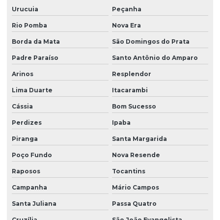
Urucuia
Peçanha
Rio Pomba
Nova Era
Borda da Mata
São Domingos do Prata
Padre Paraíso
Santo Antônio do Amparo
Arinos
Resplendor
Lima Duarte
Itacarambi
Cássia
Bom Sucesso
Perdizes
Ipaba
Piranga
Santa Margarida
Poço Fundo
Nova Resende
Raposos
Tocantins
Campanha
Mário Campos
Santa Juliana
Passa Quatro
Cruzília
São João Evangelista