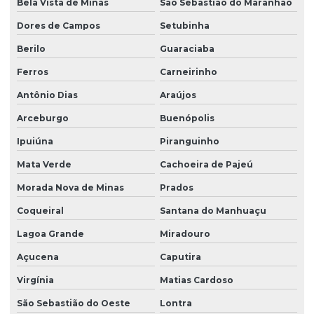
Bela Vista de Minas
São Sebastião do Maranhão
Dores de Campos
Setubinha
Berilo
Guaraciaba
Ferros
Carneirinho
Antônio Dias
Araújos
Arceburgo
Buenópolis
Ipuiúna
Piranguinho
Mata Verde
Cachoeira de Pajeú
Morada Nova de Minas
Prados
Coqueiral
Santana do Manhuaçu
Lagoa Grande
Miradouro
Açucena
Caputira
Virgínia
Matias Cardoso
São Sebastião do Oeste
Lontra