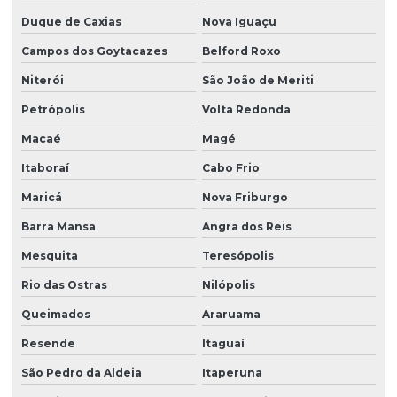
Duque de Caxias
Nova Iguaçu
Campos dos Goytacazes
Belford Roxo
Niterói
São João de Meriti
Petrópolis
Volta Redonda
Macaé
Magé
Itaboraí
Cabo Frio
Maricá
Nova Friburgo
Barra Mansa
Angra dos Reis
Mesquita
Teresópolis
Rio das Ostras
Nilópolis
Queimados
Araruama
Resende
Itaguaí
São Pedro da Aldeia
Itaperuna