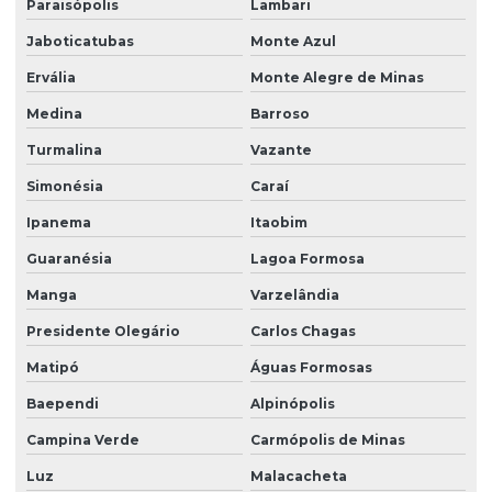
Paraisópolis
Lambari
Jaboticatubas
Monte Azul
Ervália
Monte Alegre de Minas
Medina
Barroso
Turmalina
Vazante
Simonésia
Caraí
Ipanema
Itaobim
Guaranésia
Lagoa Formosa
Manga
Varzelândia
Presidente Olegário
Carlos Chagas
Matipó
Águas Formosas
Baependi
Alpinópolis
Campina Verde
Carmópolis de Minas
Luz
Malacacheta