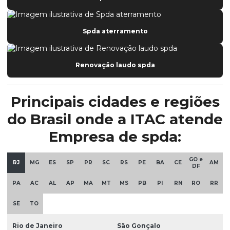
Spda aterramento
Renovação laudo spda
Principais cidades e regiões
do Brasil onde a ITAC atende
Empresa de spda:
GO e
RJ
MG
ES
SP
PR
SC
RS
PE
BA
CE
AM
DF
PA
AC
AL
AP
MA
MT
MS
PB
PI
RN
RO
RR
SE
TO
Rio de Janeiro
São Gonçalo