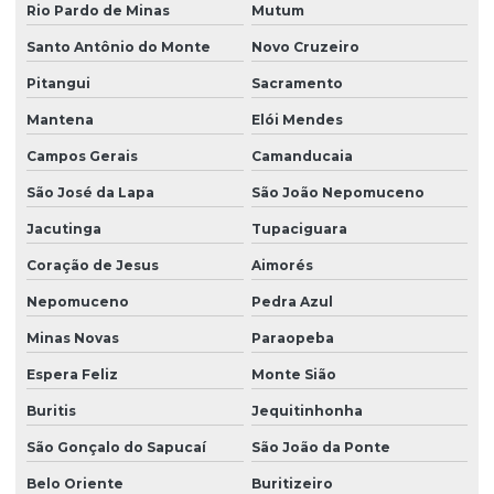
Rio Pardo de Minas
Mutum
Santo Antônio do Monte
Novo Cruzeiro
Pitangui
Sacramento
Mantena
Elói Mendes
Campos Gerais
Camanducaia
São José da Lapa
São João Nepomuceno
Jacutinga
Tupaciguara
Coração de Jesus
Aimorés
Nepomuceno
Pedra Azul
Minas Novas
Paraopeba
Espera Feliz
Monte Sião
Buritis
Jequitinhonha
São Gonçalo do Sapucaí
São João da Ponte
Belo Oriente
Buritizeiro