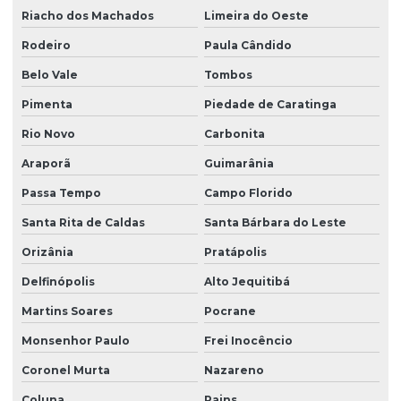
Riacho dos Machados
Limeira do Oeste
Rodeiro
Paula Cândido
Belo Vale
Tombos
Pimenta
Piedade de Caratinga
Rio Novo
Carbonita
Araporã
Guimarânia
Passa Tempo
Campo Florido
Santa Rita de Caldas
Santa Bárbara do Leste
Orizânia
Pratápolis
Delfinópolis
Alto Jequitibá
Martins Soares
Pocrane
Monsenhor Paulo
Frei Inocêncio
Coronel Murta
Nazareno
Coluna
Pains