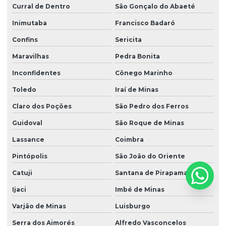
Curral de Dentro
São Gonçalo do Abaeté
Inimutaba
Francisco Badaró
Confins
Sericita
Maravilhas
Pedra Bonita
Inconfidentes
Cônego Marinho
Toledo
Iraí de Minas
Claro dos Poções
São Pedro dos Ferros
Guidoval
São Roque de Minas
Lassance
Coimbra
Pintópolis
São João do Oriente
Catuji
Santana de Pirapama
Ijaci
Imbé de Minas
Varjão de Minas
Luisburgo
Serra dos Aimorés
Alfredo Vasconcelos