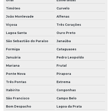
Unaí
Esmeraldas
Timóteo
Curvelo
João Monlevade
Alfenas
Viçosa
Três Corações
Lagoa Santa
Ouro Preto
São Sebastião do Paraíso
Janaúba
Formiga
Cataguases
Januária
Pedro Leopoldo
Mariana
Frutal
Ponte Nova
Pirapora
Três Pontas
Extrema
Itabirito
Congonhas
São Francisco
Campo Belo
Bom Despacho
Lagoa da Prata