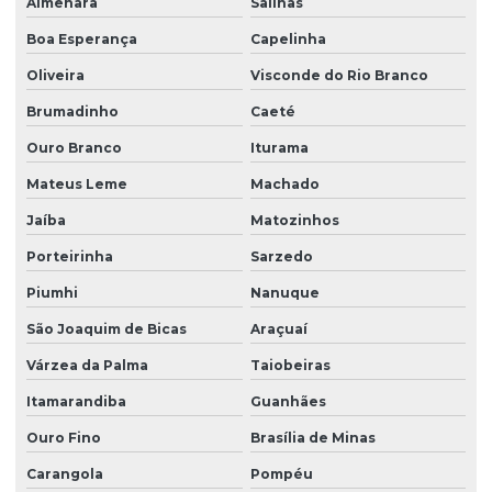
Almenara
Salinas
Boa Esperança
Capelinha
Oliveira
Visconde do Rio Branco
Brumadinho
Caeté
Ouro Branco
Iturama
Mateus Leme
Machado
Jaíba
Matozinhos
Porteirinha
Sarzedo
Piumhi
Nanuque
São Joaquim de Bicas
Araçuaí
Várzea da Palma
Taiobeiras
Itamarandiba
Guanhães
Ouro Fino
Brasília de Minas
Carangola
Pompéu