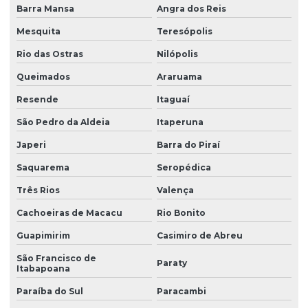
Barra Mansa
Angra dos Reis
Mesquita
Teresópolis
Rio das Ostras
Nilópolis
Queimados
Araruama
Resende
Itaguaí
São Pedro da Aldeia
Itaperuna
Japeri
Barra do Piraí
Saquarema
Seropédica
Três Rios
Valença
Cachoeiras de Macacu
Rio Bonito
Guapimirim
Casimiro de Abreu
São Francisco de
Paraty
Itabapoana
Paraíba do Sul
Paracambi