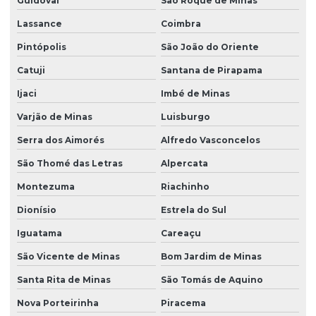
Guidoval
São Roque de Minas
Lassance
Coimbra
Pintópolis
São João do Oriente
Catuji
Santana de Pirapama
Ijaci
Imbé de Minas
Varjão de Minas
Luisburgo
Serra dos Aimorés
Alfredo Vasconcelos
São Thomé das Letras
Alpercata
Montezuma
Riachinho
Dionísio
Estrela do Sul
Iguatama
Careaçu
São Vicente de Minas
Bom Jardim de Minas
Santa Rita de Minas
São Tomás de Aquino
Nova Porteirinha
Piracema