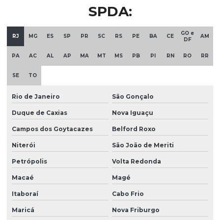
SPDA:
GO e
RJ
MG
ES
SP
PR
SC
RS
PE
BA
CE
AM
DF
PA
AC
AL
AP
MA
MT
MS
PB
PI
RN
RO
RR
SE
TO
Rio de Janeiro
São Gonçalo
Duque de Caxias
Nova Iguaçu
Campos dos Goytacazes
Belford Roxo
Niterói
São João de Meriti
Petrópolis
Volta Redonda
Macaé
Magé
Itaboraí
Cabo Frio
Maricá
Nova Friburgo