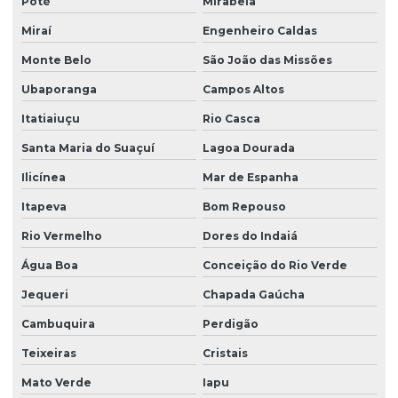
Poté
Mirabela
Miraí
Engenheiro Caldas
Monte Belo
São João das Missões
Ubaporanga
Campos Altos
Itatiaiuçu
Rio Casca
Santa Maria do Suaçuí
Lagoa Dourada
Ilicínea
Mar de Espanha
Itapeva
Bom Repouso
Rio Vermelho
Dores do Indaiá
Água Boa
Conceição do Rio Verde
Jequeri
Chapada Gaúcha
Cambuquira
Perdigão
Teixeiras
Cristais
Mato Verde
Iapu