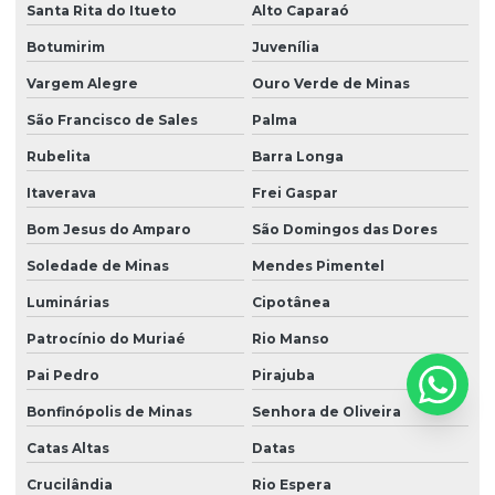
Santa Rita do Itueto
Alto Caparaó
Botumirim
Juvenília
Vargem Alegre
Ouro Verde de Minas
São Francisco de Sales
Palma
Rubelita
Barra Longa
Itaverava
Frei Gaspar
Bom Jesus do Amparo
São Domingos das Dores
Soledade de Minas
Mendes Pimentel
Luminárias
Cipotânea
Patrocínio do Muriaé
Rio Manso
Pai Pedro
Pirajuba
Bonfinópolis de Minas
Senhora de Oliveira
Catas Altas
Datas
Crucilândia
Rio Espera