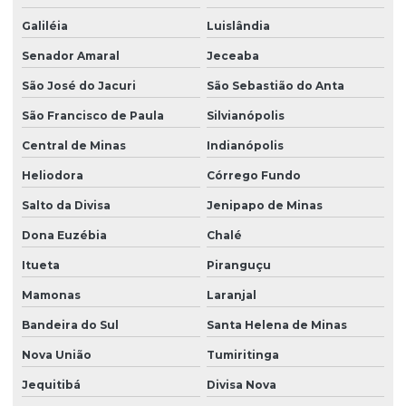
Galiléia
Luislândia
Senador Amaral
Jeceaba
São José do Jacuri
São Sebastião do Anta
São Francisco de Paula
Silvianópolis
Central de Minas
Indianópolis
Heliodora
Córrego Fundo
Salto da Divisa
Jenipapo de Minas
Dona Euzébia
Chalé
Itueta
Piranguçu
Mamonas
Laranjal
Bandeira do Sul
Santa Helena de Minas
Nova União
Tumiritinga
Jequitibá
Divisa Nova