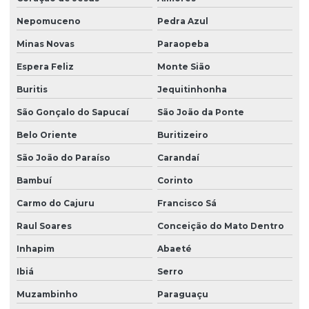
Nepomuceno
Pedra Azul
Minas Novas
Paraopeba
Espera Feliz
Monte Sião
Buritis
Jequitinhonha
São Gonçalo do Sapucaí
São João da Ponte
Belo Oriente
Buritizeiro
São João do Paraíso
Carandaí
Bambuí
Corinto
Carmo do Cajuru
Francisco Sá
Raul Soares
Conceição do Mato Dentro
Inhapim
Abaeté
Ibiá
Serro
Muzambinho
Paraguaçu