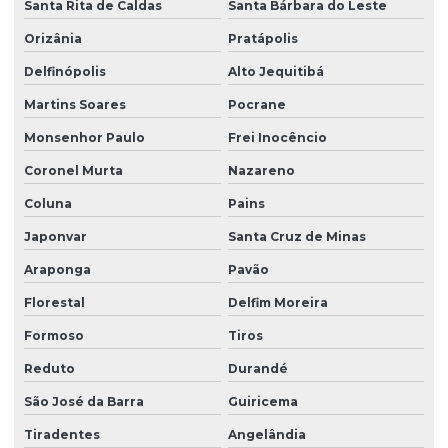
Santa Rita de Caldas
Santa Bárbara do Leste
Orizânia
Pratápolis
Delfinópolis
Alto Jequitibá
Martins Soares
Pocrane
Monsenhor Paulo
Frei Inocêncio
Coronel Murta
Nazareno
Coluna
Pains
Japonvar
Santa Cruz de Minas
Araponga
Pavão
Florestal
Delfim Moreira
Formoso
Tiros
Reduto
Durandé
São José da Barra
Guiricema
Tiradentes
Angelândia