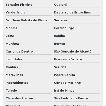
Senador Firmino
Guarani
Verdelândia
Desterro de Entre Rios
São João Batista do Glória
Serrania
Moema
Cordisburgo
Jacuí
Baldim
Munhoz
Bonfim
Curral de Dentro
São Gonçalo do Abaeté
Inimutaba
Francisco Badaró
Confins
Sericita
Maravilhas
Pedra Bonita
Inconfidentes
Cônego Marinho
Toledo
Iraí de Minas
Claro dos Poções
São Pedro dos Ferros