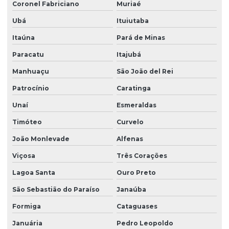
Coronel Fabriciano
Muriaé
Ubá
Ituiutaba
Itaúna
Pará de Minas
Paracatu
Itajubá
Manhuaçu
São João del Rei
Patrocínio
Caratinga
Unaí
Esmeraldas
Timóteo
Curvelo
João Monlevade
Alfenas
Viçosa
Três Corações
Lagoa Santa
Ouro Preto
São Sebastião do Paraíso
Janaúba
Formiga
Cataguases
Januária
Pedro Leopoldo