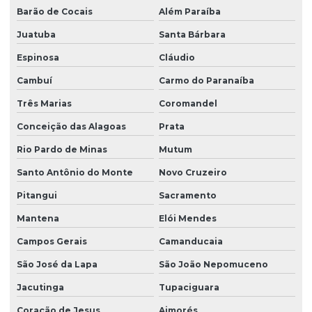
Barão de Cocais
Além Paraíba
Juatuba
Santa Bárbara
Espinosa
Cláudio
Cambuí
Carmo do Paranaíba
Três Marias
Coromandel
Conceição das Alagoas
Prata
Rio Pardo de Minas
Mutum
Santo Antônio do Monte
Novo Cruzeiro
Pitangui
Sacramento
Mantena
Elói Mendes
Campos Gerais
Camanducaia
São José da Lapa
São João Nepomuceno
Jacutinga
Tupaciguara
Coração de Jesus
Aimorés