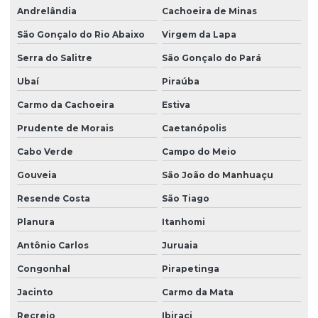
Andrelândia
Cachoeira de Minas
São Gonçalo do Rio Abaixo
Virgem da Lapa
Serra do Salitre
São Gonçalo do Pará
Ubaí
Piraúba
Carmo da Cachoeira
Estiva
Prudente de Morais
Caetanópolis
Cabo Verde
Campo do Meio
Gouveia
São João do Manhuaçu
Resende Costa
São Tiago
Planura
Itanhomi
Antônio Carlos
Juruaia
Congonhal
Pirapetinga
Jacinto
Carmo da Mata
Recreio
Ibiraci