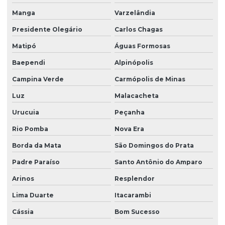
Manga
Varzelândia
Presidente Olegário
Carlos Chagas
Matipó
Águas Formosas
Baependi
Alpinópolis
Campina Verde
Carmópolis de Minas
Luz
Malacacheta
Urucuia
Peçanha
Rio Pomba
Nova Era
Borda da Mata
São Domingos do Prata
Padre Paraíso
Santo Antônio do Amparo
Arinos
Resplendor
Lima Duarte
Itacarambi
Cássia
Bom Sucesso