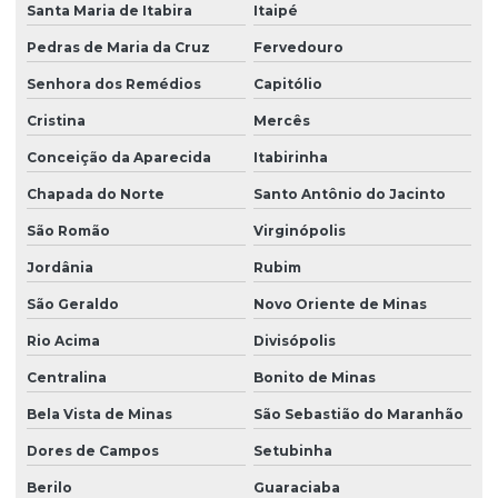
Santa Maria de Itabira
Itaipé
Pedras de Maria da Cruz
Fervedouro
Senhora dos Remédios
Capitólio
Cristina
Mercês
Conceição da Aparecida
Itabirinha
Chapada do Norte
Santo Antônio do Jacinto
São Romão
Virginópolis
Jordânia
Rubim
São Geraldo
Novo Oriente de Minas
Rio Acima
Divisópolis
Centralina
Bonito de Minas
Bela Vista de Minas
São Sebastião do Maranhão
Dores de Campos
Setubinha
Berilo
Guaraciaba