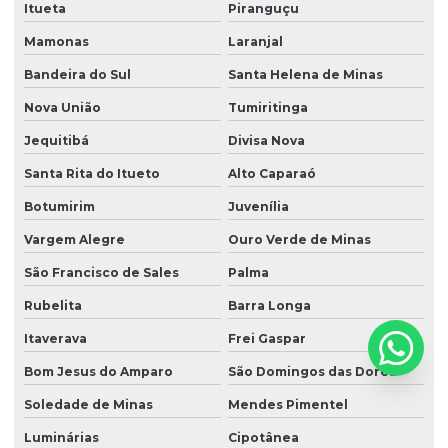
Itueta
Piranguçu
Mamonas
Laranjal
Bandeira do Sul
Santa Helena de Minas
Nova União
Tumiritinga
Jequitibá
Divisa Nova
Santa Rita do Itueto
Alto Caparaó
Botumirim
Juvenília
Vargem Alegre
Ouro Verde de Minas
São Francisco de Sales
Palma
Rubelita
Barra Longa
Itaverava
Frei Gaspar
Bom Jesus do Amparo
São Domingos das Dores
Soledade de Minas
Mendes Pimentel
Luminárias
Cipotânea