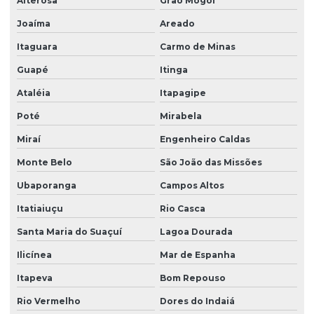
Alterosa
Grão Mogol
Joaíma
Areado
Itaguara
Carmo de Minas
Guapé
Itinga
Ataléia
Itapagipe
Poté
Mirabela
Miraí
Engenheiro Caldas
Monte Belo
São João das Missões
Ubaporanga
Campos Altos
Itatiaiuçu
Rio Casca
Santa Maria do Suaçuí
Lagoa Dourada
Ilicínea
Mar de Espanha
Itapeva
Bom Repouso
Rio Vermelho
Dores do Indaiá