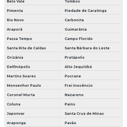
Belo Vale
Tombos
Pimenta
Piedade de Caratinga
Rio Novo
Carbonita
Araporã
Guimarânia
Passa Tempo
Campo Florido
Santa Rita de Caldas
Santa Bárbara do Leste
Orizânia
Pratápolis
Delfinópolis
Alto Jequitibá
Martins Soares
Pocrane
Monsenhor Paulo
Frei Inocêncio
Coronel Murta
Nazareno
Coluna
Pains
Japonvar
Santa Cruz de Minas
Araponga
Pavão