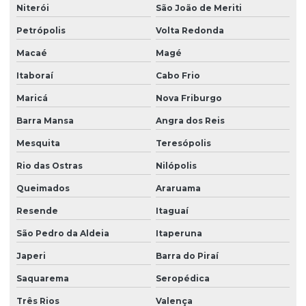
Niterói
São João de Meriti
Petrópolis
Volta Redonda
Macaé
Magé
Itaboraí
Cabo Frio
Maricá
Nova Friburgo
Barra Mansa
Angra dos Reis
Mesquita
Teresópolis
Rio das Ostras
Nilópolis
Queimados
Araruama
Resende
Itaguaí
São Pedro da Aldeia
Itaperuna
Japeri
Barra do Piraí
Saquarema
Seropédica
Três Rios
Valença