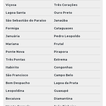
Viçosa
Três Corações
Lagoa Santa
Ouro Preto
São Sebastião do Paraíso
Janaúba
Formiga
Cataguases
Januária
Pedro Leopoldo
Mariana
Frutal
Ponte Nova
Pirapora
Três Pontas
Extrema
Itabirito
Congonhas
São Francisco
Campo Belo
Bom Despacho
Lagoa da Prata
Leopoldina
Guaxupé
Bocaiuva
Diamantina