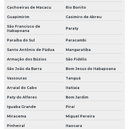
Cachoeiras de Macacu
Rio Bonito
Guapimirim
Casimiro de Abreu
São Francisco de
Paraty
Itabapoana
Paraíba do Sul
Paracambi
Santo Antônio de Pádua
Mangaratiba
Armação dos Búzios
São Fidélis
São João da Barra
Bom Jesus do Itabapoana
Vassouras
Tanguá
Arraial do Cabo
Itatiaia
Paty do Alferes
Bom Jardim
Iguaba Grande
Piraí
Miracema
Miguel Pereira
Pinheiral
Itaocara