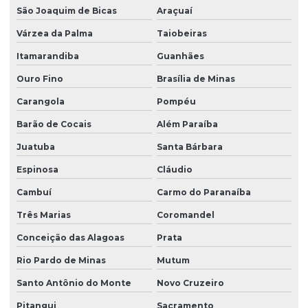
São Joaquim de Bicas
Araçuaí
Várzea da Palma
Taiobeiras
Itamarandiba
Guanhães
Ouro Fino
Brasília de Minas
Carangola
Pompéu
Barão de Cocais
Além Paraíba
Juatuba
Santa Bárbara
Espinosa
Cláudio
Cambuí
Carmo do Paranaíba
Três Marias
Coromandel
Conceição das Alagoas
Prata
Rio Pardo de Minas
Mutum
Santo Antônio do Monte
Novo Cruzeiro
Pitangui
Sacramento