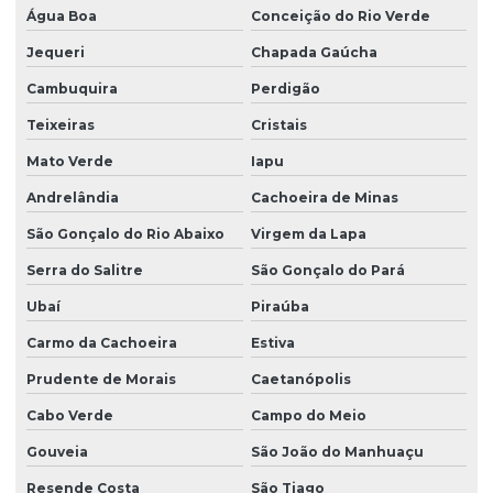
Água Boa
Conceição do Rio Verde
Jequeri
Chapada Gaúcha
Cambuquira
Perdigão
Teixeiras
Cristais
Mato Verde
Iapu
Andrelândia
Cachoeira de Minas
São Gonçalo do Rio Abaixo
Virgem da Lapa
Serra do Salitre
São Gonçalo do Pará
Ubaí
Piraúba
Carmo da Cachoeira
Estiva
Prudente de Morais
Caetanópolis
Cabo Verde
Campo do Meio
Gouveia
São João do Manhuaçu
Resende Costa
São Tiago