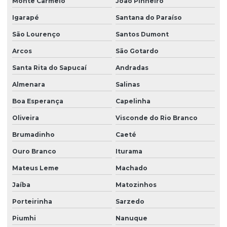
Monte Carmelo
João Pinheiro
Igarapé
Santana do Paraíso
São Lourenço
Santos Dumont
Arcos
São Gotardo
Santa Rita do Sapucaí
Andradas
Almenara
Salinas
Boa Esperança
Capelinha
Oliveira
Visconde do Rio Branco
Brumadinho
Caeté
Ouro Branco
Iturama
Mateus Leme
Machado
Jaíba
Matozinhos
Porteirinha
Sarzedo
Piumhi
Nanuque