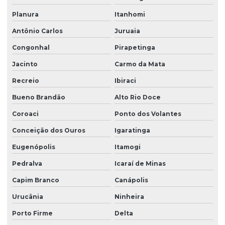
Planura
Itanhomi
Antônio Carlos
Juruaia
Congonhal
Pirapetinga
Jacinto
Carmo da Mata
Recreio
Ibiraci
Bueno Brandão
Alto Rio Doce
Coroaci
Ponto dos Volantes
Conceição dos Ouros
Igaratinga
Eugenópolis
Itamogi
Pedralva
Icaraí de Minas
Capim Branco
Canápolis
Urucânia
Ninheira
Porto Firme
Delta