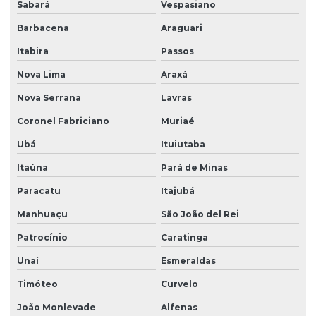
Sabará
Vespasiano
Barbacena
Araguari
Itabira
Passos
Nova Lima
Araxá
Nova Serrana
Lavras
Coronel Fabriciano
Muriaé
Ubá
Ituiutaba
Itaúna
Pará de Minas
Paracatu
Itajubá
Manhuaçu
São João del Rei
Patrocínio
Caratinga
Unaí
Esmeraldas
Timóteo
Curvelo
João Monlevade
Alfenas