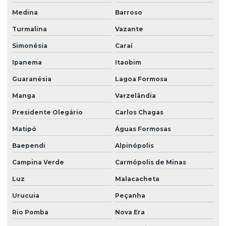
Medina
Barroso
Turmalina
Vazante
Simonésia
Caraí
Ipanema
Itaobim
Guaranésia
Lagoa Formosa
Manga
Varzelândia
Presidente Olegário
Carlos Chagas
Matipó
Águas Formosas
Baependi
Alpinópolis
Campina Verde
Carmópolis de Minas
Luz
Malacacheta
Urucuia
Peçanha
Rio Pomba
Nova Era