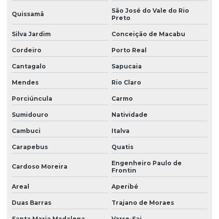
São José do Vale do Rio
Quissamã
Preto
Silva Jardim
Conceição de Macabu
Cordeiro
Porto Real
Cantagalo
Sapucaia
Mendes
Rio Claro
Porciúncula
Carmo
Sumidouro
Natividade
Cambuci
Italva
Carapebus
Quatis
Engenheiro Paulo de
Cardoso Moreira
Frontin
Areal
Aperibé
Duas Barras
Trajano de Moraes
Santa Maria Madalena
Varre-Sai