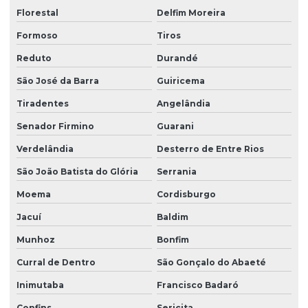
Florestal
Delfim Moreira
Formoso
Tiros
Reduto
Durandé
São José da Barra
Guiricema
Tiradentes
Angelândia
Senador Firmino
Guarani
Verdelândia
Desterro de Entre Rios
São João Batista do Glória
Serrania
Moema
Cordisburgo
Jacuí
Baldim
Munhoz
Bonfim
Curral de Dentro
São Gonçalo do Abaeté
Inimutaba
Francisco Badaró
Confins
Sericita