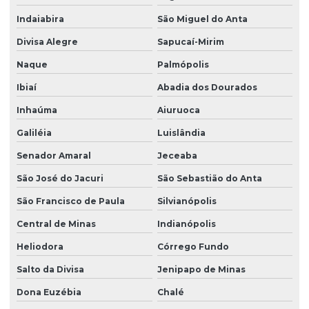
Indaiabira
São Miguel do Anta
Divisa Alegre
Sapucaí-Mirim
Naque
Palmópolis
Ibiaí
Abadia dos Dourados
Inhaúma
Aiuruoca
Galiléia
Luislândia
Senador Amaral
Jeceaba
São José do Jacuri
São Sebastião do Anta
São Francisco de Paula
Silvianópolis
Central de Minas
Indianópolis
Heliodora
Córrego Fundo
Salto da Divisa
Jenipapo de Minas
Dona Euzébia
Chalé