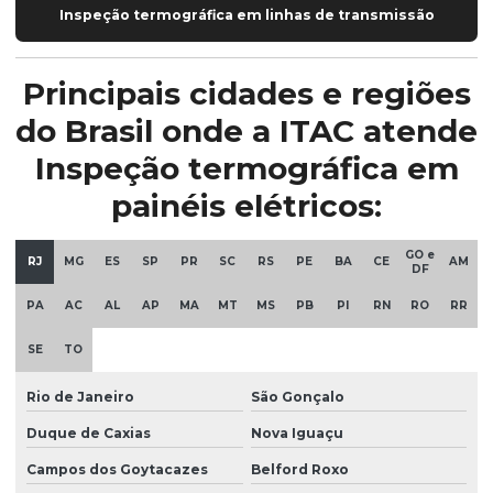
Inspeção termográfica em linhas de transmissão
Principais cidades e regiões
do Brasil onde a ITAC atende
Inspeção termográfica em
painéis elétricos:
GO e
RJ
MG
ES
SP
PR
SC
RS
PE
BA
CE
AM
DF
PA
AC
AL
AP
MA
MT
MS
PB
PI
RN
RO
RR
SE
TO
Rio de Janeiro
São Gonçalo
Duque de Caxias
Nova Iguaçu
Campos dos Goytacazes
Belford Roxo