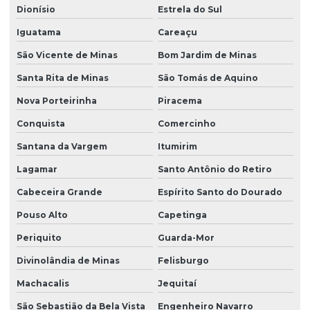
Dionísio
Estrela do Sul
Iguatama
Careaçu
São Vicente de Minas
Bom Jardim de Minas
Santa Rita de Minas
São Tomás de Aquino
Nova Porteirinha
Piracema
Conquista
Comercinho
Santana da Vargem
Itumirim
Lagamar
Santo Antônio do Retiro
Cabeceira Grande
Espírito Santo do Dourado
Pouso Alto
Capetinga
Periquito
Guarda-Mor
Divinolândia de Minas
Felisburgo
Machacalis
Jequitaí
São Sebastião da Bela Vista
Engenheiro Navarro