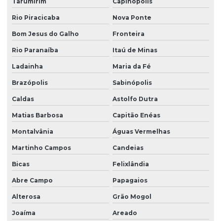
Tarumirim
Capinópolis
Rio Piracicaba
Nova Ponte
Bom Jesus do Galho
Fronteira
Rio Paranaíba
Itaú de Minas
Ladainha
Maria da Fé
Brazópolis
Sabinópolis
Caldas
Astolfo Dutra
Matias Barbosa
Capitão Enéas
Montalvânia
Águas Vermelhas
Martinho Campos
Candeias
Bicas
Felixlândia
Abre Campo
Papagaios
Alterosa
Grão Mogol
Joaíma
Areado