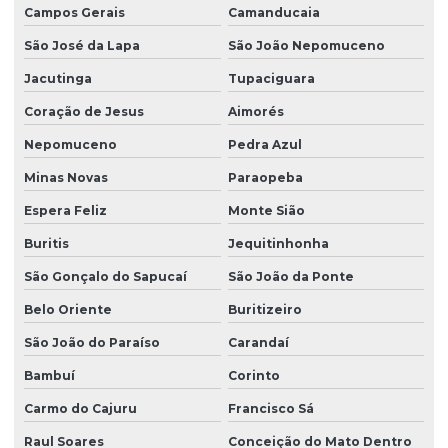
Campos Gerais
Camanducaia
São José da Lapa
São João Nepomuceno
Jacutinga
Tupaciguara
Coração de Jesus
Aimorés
Nepomuceno
Pedra Azul
Minas Novas
Paraopeba
Espera Feliz
Monte Sião
Buritis
Jequitinhonha
São Gonçalo do Sapucaí
São João da Ponte
Belo Oriente
Buritizeiro
São João do Paraíso
Carandaí
Bambuí
Corinto
Carmo do Cajuru
Francisco Sá
Raul Soares
Conceição do Mato Dentro