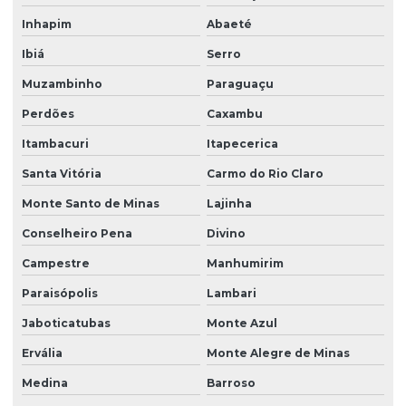
Inhapim
Abaeté
Ibiá
Serro
Muzambinho
Paraguaçu
Perdões
Caxambu
Itambacuri
Itapecerica
Santa Vitória
Carmo do Rio Claro
Monte Santo de Minas
Lajinha
Conselheiro Pena
Divino
Campestre
Manhumirim
Paraisópolis
Lambari
Jaboticatubas
Monte Azul
Ervália
Monte Alegre de Minas
Medina
Barroso