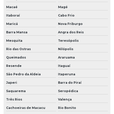
Macaé
Magé
Itaboraí
Cabo Frio
Maricá
Nova Friburgo
Barra Mansa
Angra dos Reis
Mesquita
Teresópolis
Rio das Ostras
Nilópolis
Queimados
Araruama
Resende
Itaguaí
São Pedro da Aldeia
Itaperuna
Japeri
Barra do Piraí
Saquarema
Seropédica
Três Rios
Valença
Cachoeiras de Macacu
Rio Bonito