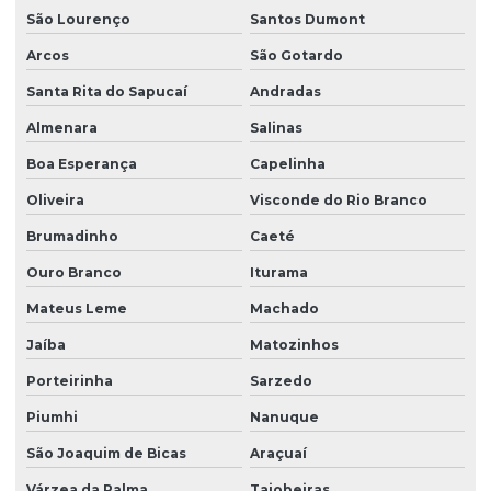
São Lourenço
Santos Dumont
Arcos
São Gotardo
Santa Rita do Sapucaí
Andradas
Almenara
Salinas
Boa Esperança
Capelinha
Oliveira
Visconde do Rio Branco
Brumadinho
Caeté
Ouro Branco
Iturama
Mateus Leme
Machado
Jaíba
Matozinhos
Porteirinha
Sarzedo
Piumhi
Nanuque
São Joaquim de Bicas
Araçuaí
Várzea da Palma
Taiobeiras