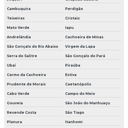
Cambuquira
Perdigão
Teixeiras
Cristais
Mato Verde
Iapu
Andrelândia
Cachoeira de Minas
São Gonçalo do Rio Abaixo
Virgem da Lapa
Serra do Salitre
São Gonçalo do Pará
Ubaí
Piraúba
Carmo da Cachoeira
Estiva
Prudente de Morais
Caetanópolis
Cabo Verde
Campo do Meio
Gouveia
São João do Manhuaçu
Resende Costa
São Tiago
Planura
Itanhomi