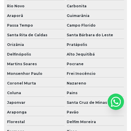
Rio Novo
Carbonita
Araporã
Guimarânia
Passa Tempo
Campo Florido
Santa Rita de Caldas
Santa Bárbara do Leste
Orizânia
Pratápolis
Delfinópolis
Alto Jequitibá
Martins Soares
Pocrane
Monsenhor Paulo
Frei Inocêncio
Coronel Murta
Nazareno
Coluna
Pains
Japonvar
Santa Cruz de Minas
Araponga
Pavão
Florestal
Delfim Moreira