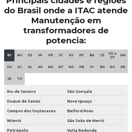
Principais cidades e regiões
do Brasil onde a ITAC atende
Manutenção em
transformadores de
potencia:
GO e
RJ
MG
ES
SP
PR
SC
RS
PE
BA
CE
AM
DF
PA
AC
AL
AP
MA
MT
MS
PB
PI
RN
RO
RR
SE
TO
Rio de Janeiro
São Gonçalo
Duque de Caxias
Nova Iguaçu
Campos dos Goytacazes
Belford Roxo
Niterói
São João de Meriti
Petrópolis
Volta Redonda