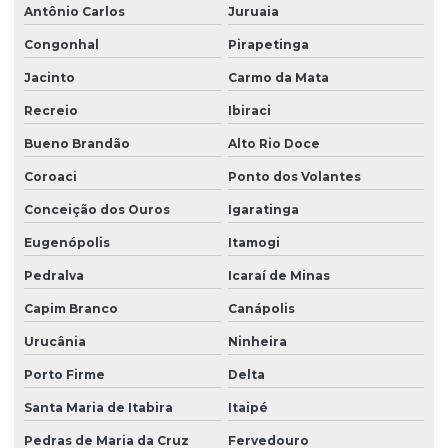
Antônio Carlos
Juruaia
Congonhal
Pirapetinga
Jacinto
Carmo da Mata
Recreio
Ibiraci
Bueno Brandão
Alto Rio Doce
Coroaci
Ponto dos Volantes
Conceição dos Ouros
Igaratinga
Eugenópolis
Itamogi
Pedralva
Icaraí de Minas
Capim Branco
Canápolis
Urucânia
Ninheira
Porto Firme
Delta
Santa Maria de Itabira
Itaipé
Pedras de Maria da Cruz
Fervedouro