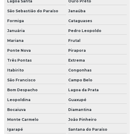
Lagoa Santa
Ouro Preto
São Sebastião do Paraíso
Janaúba
Formiga
Cataguases
Januária
Pedro Leopoldo
Mariana
Frutal
Ponte Nova
Pirapora
Três Pontas
Extrema
Itabirito
Congonhas
São Francisco
Campo Belo
Bom Despacho
Lagoa da Prata
Leopoldina
Guaxupé
Bocaiuva
Diamantina
Monte Carmelo
João Pinheiro
Igarapé
Santana do Paraíso