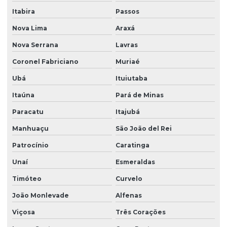
Itabira
Passos
Nova Lima
Araxá
Nova Serrana
Lavras
Coronel Fabriciano
Muriaé
Ubá
Ituiutaba
Itaúna
Pará de Minas
Paracatu
Itajubá
Manhuaçu
São João del Rei
Patrocínio
Caratinga
Unaí
Esmeraldas
Timóteo
Curvelo
João Monlevade
Alfenas
Viçosa
Três Corações