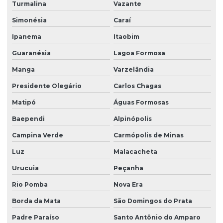
Turmalina
Vazante
Simonésia
Caraí
Ipanema
Itaobim
Guaranésia
Lagoa Formosa
Manga
Varzelândia
Presidente Olegário
Carlos Chagas
Matipó
Águas Formosas
Baependi
Alpinópolis
Campina Verde
Carmópolis de Minas
Luz
Malacacheta
Urucuia
Peçanha
Rio Pomba
Nova Era
Borda da Mata
São Domingos do Prata
Padre Paraíso
Santo Antônio do Amparo