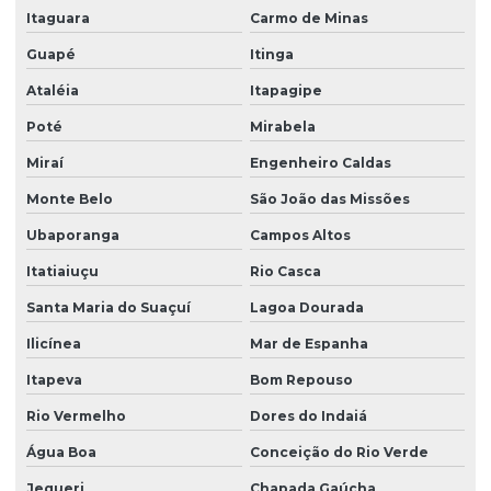
Itaguara
Carmo de Minas
Guapé
Itinga
Ataléia
Itapagipe
Poté
Mirabela
Miraí
Engenheiro Caldas
Monte Belo
São João das Missões
Ubaporanga
Campos Altos
Itatiaiuçu
Rio Casca
Santa Maria do Suaçuí
Lagoa Dourada
Ilicínea
Mar de Espanha
Itapeva
Bom Repouso
Rio Vermelho
Dores do Indaiá
Água Boa
Conceição do Rio Verde
Jequeri
Chapada Gaúcha