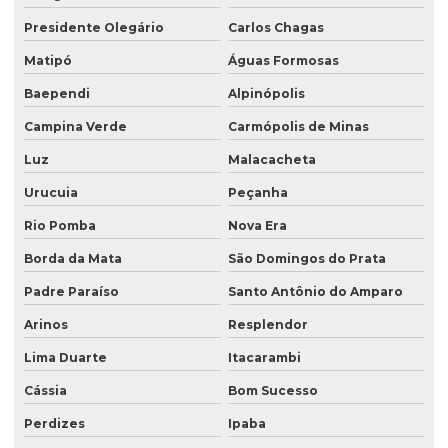
Presidente Olegário
Carlos Chagas
Matipó
Águas Formosas
Baependi
Alpinópolis
Campina Verde
Carmópolis de Minas
Luz
Malacacheta
Urucuia
Peçanha
Rio Pomba
Nova Era
Borda da Mata
São Domingos do Prata
Padre Paraíso
Santo Antônio do Amparo
Arinos
Resplendor
Lima Duarte
Itacarambi
Cássia
Bom Sucesso
Perdizes
Ipaba