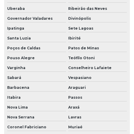
Uberaba
Ribeirão das Neves
Governador Valadares
Divinópolis
Ipatinga
Sete Lagoas
Santa Luzia
Ibirité
Poços de Caldas
Patos de Minas
Pouso Alegre
Teófilo Otoni
Varginha
Conselheiro Lafaiete
Sabará
Vespasiano
Barbacena
Araguari
Itabira
Passos
Nova Lima
Araxá
Nova Serrana
Lavras
Coronel Fabriciano
Muriaé