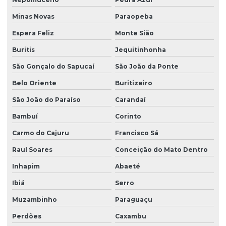
Minas Novas
Paraopeba
Espera Feliz
Monte Sião
Buritis
Jequitinhonha
São Gonçalo do Sapucaí
São João da Ponte
Belo Oriente
Buritizeiro
São João do Paraíso
Carandaí
Bambuí
Corinto
Carmo do Cajuru
Francisco Sá
Raul Soares
Conceição do Mato Dentro
Inhapim
Abaeté
Ibiá
Serro
Muzambinho
Paraguaçu
Perdões
Caxambu