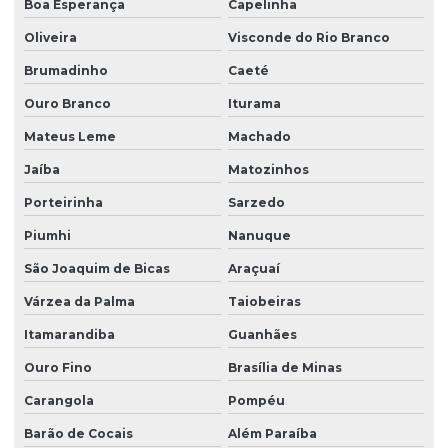
Boa Esperança
Capelinha
Oliveira
Visconde do Rio Branco
Brumadinho
Caeté
Ouro Branco
Iturama
Mateus Leme
Machado
Jaíba
Matozinhos
Porteirinha
Sarzedo
Piumhi
Nanuque
São Joaquim de Bicas
Araçuaí
Várzea da Palma
Taiobeiras
Itamarandiba
Guanhães
Ouro Fino
Brasília de Minas
Carangola
Pompéu
Barão de Cocais
Além Paraíba