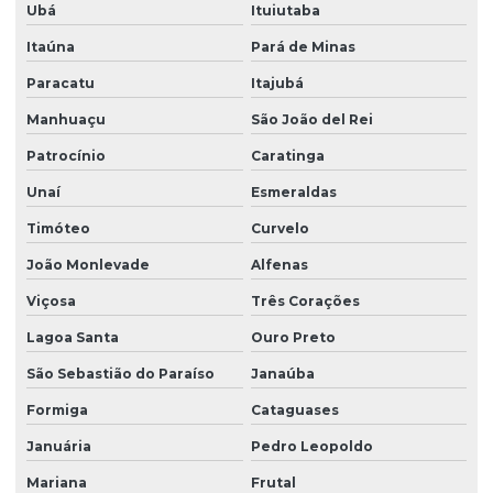
Ubá
Ituiutaba
Itaúna
Pará de Minas
Paracatu
Itajubá
Manhuaçu
São João del Rei
Patrocínio
Caratinga
Unaí
Esmeraldas
Timóteo
Curvelo
João Monlevade
Alfenas
Viçosa
Três Corações
Lagoa Santa
Ouro Preto
São Sebastião do Paraíso
Janaúba
Formiga
Cataguases
Januária
Pedro Leopoldo
Mariana
Frutal