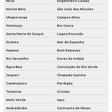
Miraí
Engenheiro Caldas
Monte Belo
São João das Missões
Ubaporanga
Campos Altos
Itatiaiuçu
Rio Casca
Santa Maria do Suaçuí
Lagoa Dourada
Ilicínea
Mar de Espanha
Itapeva
Bom Repouso
Rio Vermelho
Dores do Indaiá
Água Boa
Conceição do Rio Verde
Jequeri
Chapada Gaúcha
Cambuquira
Perdigão
Teixeiras
Cristais
Mato Verde
Iapu
Andrelândia
Cachoeira de Minas