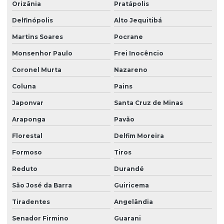
Orizânia
Pratápolis
Delfinópolis
Alto Jequitibá
Martins Soares
Pocrane
Monsenhor Paulo
Frei Inocêncio
Coronel Murta
Nazareno
Coluna
Pains
Japonvar
Santa Cruz de Minas
Araponga
Pavão
Florestal
Delfim Moreira
Formoso
Tiros
Reduto
Durandé
São José da Barra
Guiricema
Tiradentes
Angelândia
Senador Firmino
Guarani