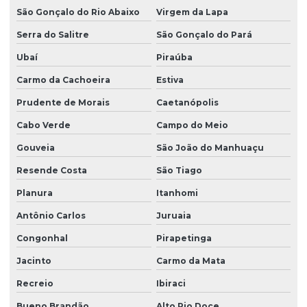
São Gonçalo do Rio Abaixo
Virgem da Lapa
Serra do Salitre
São Gonçalo do Pará
Ubaí
Piraúba
Carmo da Cachoeira
Estiva
Prudente de Morais
Caetanópolis
Cabo Verde
Campo do Meio
Gouveia
São João do Manhuaçu
Resende Costa
São Tiago
Planura
Itanhomi
Antônio Carlos
Juruaia
Congonhal
Pirapetinga
Jacinto
Carmo da Mata
Recreio
Ibiraci
Bueno Brandão
Alto Rio Doce