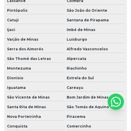
Lassance
Coimbra
Pintópolis
São João do Oriente
Catuji
Santana de Pirapama
Ijaci
Imbé de Minas
Varjão de Minas
Luisburgo
Serra dos Aimorés
Alfredo Vasconcelos
São Thomé das Letras
Alpercata
Montezuma
Riachinho
Dionísio
Estrela do Sul
Iguatama
Careaçu
São Vicente de Minas
Bom Jardim de Minas
Santa Rita de Minas
São Tomás de Aquino
Nova Porteirinha
Piracema
Conquista
Comercinho