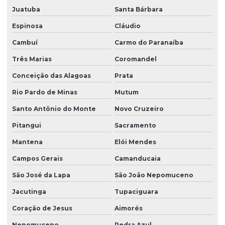
Juatuba
Santa Bárbara
Espinosa
Cláudio
Cambuí
Carmo do Paranaíba
Três Marias
Coromandel
Conceição das Alagoas
Prata
Rio Pardo de Minas
Mutum
Santo Antônio do Monte
Novo Cruzeiro
Pitangui
Sacramento
Mantena
Elói Mendes
Campos Gerais
Camanducaia
São José da Lapa
São João Nepomuceno
Jacutinga
Tupaciguara
Coração de Jesus
Aimorés
Nepomuceno
Pedra Azul