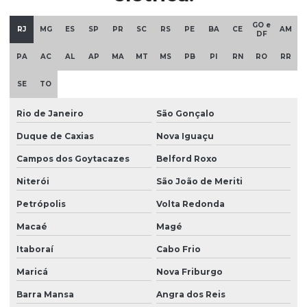
GO e
RJ
MG
ES
SP
PR
SC
RS
PE
BA
CE
AM
DF
PA
AC
AL
AP
MA
MT
MS
PB
PI
RN
RO
RR
SE
TO
Rio de Janeiro
São Gonçalo
Duque de Caxias
Nova Iguaçu
Campos dos Goytacazes
Belford Roxo
Niterói
São João de Meriti
Petrópolis
Volta Redonda
Macaé
Magé
Itaboraí
Cabo Frio
Maricá
Nova Friburgo
Barra Mansa
Angra dos Reis