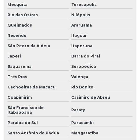
Mesquita
Teresópolis
Rio das Ostras
Nilópolis
Queimados
Araruama
Resende
Itaguaí
São Pedro da Aldeia
Itaperuna
Japeri
Barra do Piraí
Saquarema
Seropédica
Três Rios
Valença
Cachoeiras de Macacu
Rio Bonito
Guapimirim
Casimiro de Abreu
São Francisco de
Paraty
Itabapoana
Paraíba do Sul
Paracambi
Santo Antônio de Pádua
Mangaratiba